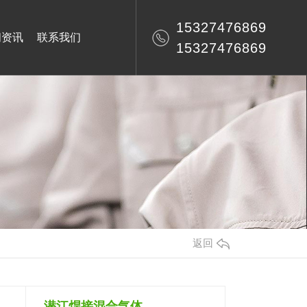
15327476869
闻资讯
联系我们
15327476869
返回
潜江焊接混合气体