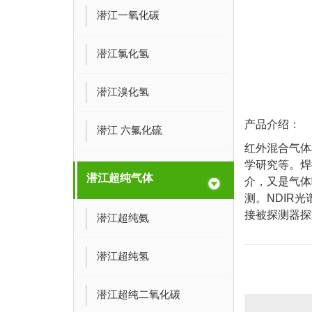
潜江一氧化碳
潜江氯化氢
潜江溴化氢
产品介绍：
潜江 六氟化硫
红外混合气体
学研究等。焊
潜江超纯气体
介，又是气体
测。NDIR
接被探测器探
潜江超纯氨
潜江超纯氢
潜江超纯二氧化碳