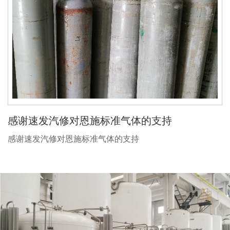
感谢速发汽修对恩施标准气体的支持
感谢速发汽修对恩施标准气体的支持