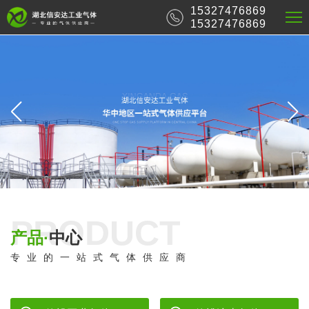
15327476869
15327476869
PRODUCT
产品·
中心
专业的一站式气体供应商