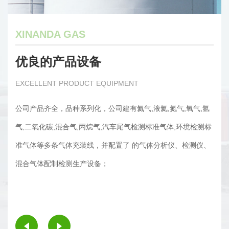
XINANDA GAS
优良的产品设备
EXCELLENT PRODUCT EQUIPMENT
公司产品齐全，品种系列化，公司建有氦气,液氦,氮气,氧气,氩
气,二氧化碳,混合气,丙烷气,汽车尾气检测标准气体,环境检测标
准气体等多条气体充装线，并配置了 的气体分析仪、检测仪、
混合气体配制检测生产设备；