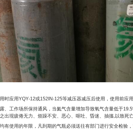
用时应用YQY-12或152IN-125等减压器减压后使用，使用
露、工作场所保持通风，当氦气含量增加导致氧气含量低于19.
之出现疲倦无力、烦躁不安、恶心、呕吐、昏迷、抽搐,以致死
均有使用的年限，凡到期的气瓶必须送往有部门进行安全检验，