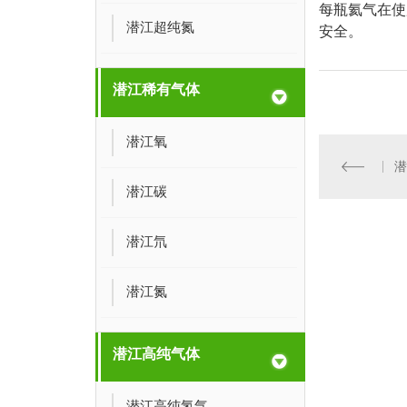
每瓶氦气在使
潜江超纯氮
安全。
潜江稀有气体
潜江氧
潜江碳
潜江氘
潜江氮
潜江高纯气体
潜江高纯氢气