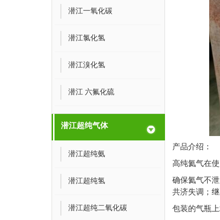
潜江一氧化碳
潜江氯化氢
潜江溴化氢
潜江 六氟化硫
潜江超纯气体
产品介绍：
潜江超纯氨
高纯氦气在使
确保氦气不泄
潜江超纯氢
共济失调；继
潜江超纯二氧化碳
包装的气瓶上