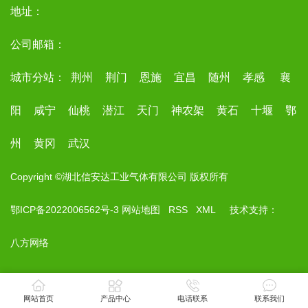
地址：
公司邮箱：
城市分站：
荆州
荆门
恩施
宜昌
随州
孝感
襄
阳
咸宁
仙桃
潜江
天门
神农架
黄石
十堰
鄂
州
黄冈
武汉
Copyright ©湖北信安达工业气体有限公司 版权所有
鄂ICP备2022006562号-3
网站地图
RSS
XML
技术支持：
八方网络
网站首页
产品中心
电话联系
联系我们